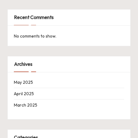
Recent Comments
No comments to show.
Archives
May 2025
April 2025
March 2025
Categories