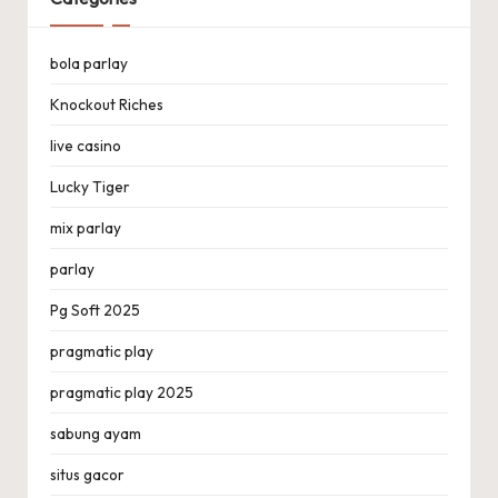
bola parlay
Knockout Riches
live casino
Lucky Tiger
mix parlay
parlay
Pg Soft 2025
pragmatic play
pragmatic play 2025
sabung ayam
situs gacor