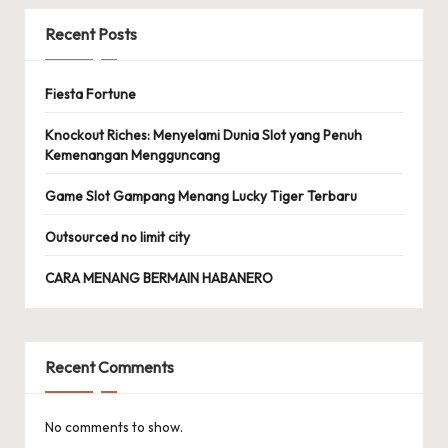
Recent Posts
Fiesta Fortune
Knockout Riches: Menyelami Dunia Slot yang Penuh
Kemenangan Mengguncang
Game Slot Gampang Menang Lucky Tiger Terbaru
Outsourced no limit city
CARA MENANG BERMAIN HABANERO
Recent Comments
No comments to show.