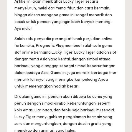
Artikel ini akan membahas Lucky Tiger secara
menyeluruh, mulai dari tema, fitur, dan cara bermain,
hingga alasan mengapa game ini sangat menarik dan
cocok untuk pemain yang ingin lebih banyak menang.
Ayo mulai!
Salah satu penyedia perangkat lunak perjudian online
terkemuka, Pragmatic Play, membuat salah satu game
slot online bernama Lucky Tiger. Lucky Tiger adalah slot
dengan tema Asia yang kental, dengan simbol utama
harimau, yang dianggap sebagai simbol keberuntungan
dalam budaya Asia. Game ini juga memiliki berbagai fitur
menarik lainnya, yang meningkatkan peluang Anda
untuk memenangkan hadiah besar.
Di dalam game ini, pemain akan dibawa ke dunia yang
penuh dengan simbol-simbol keberuntungan, seperti
koin emas, ular naga, dan tentu saja harimau itu sendiri.
Lucky Tiger menyuguhkan pengalaman bermain yang
seru dan menguntungkan, dengan desain grafis yang
memukau dan animasi yang halus.