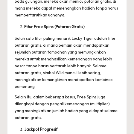
pada gulungan, mereka akan memicu putaran gratis, di
mana mereka dapat memenangkan hadiah tanpa harus
mempertaruhkan uangnya.
Fitur Free Spins (Putaran Gratis)
Salah satu fitur paling menarik Lucky Tiger adalah fitur
putaran gratis, di mana pemain akan mendapatkan
sejumlah putaran tambahan yang memungkinkan
mereka untuk menghasilkan kemenangan yang lebih
besar tanpa harus bertaruh lebih banyak. Selama
putaran gratis, simbol Wild muncul lebih sering,
meningkatkan kemungkinan mendapatkan kombinasi
pemenang.
Selain itu, dalam beberapa kasus, Free Spins juga
dilengkapi dengan pengali kemenangan (multiplier)
yang meningkatkan jumlah hadiah yang didapat selama
putaran gratis.
Jackpot Progresif