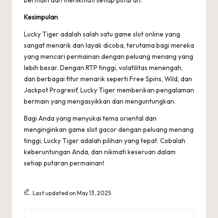
Kesimpulan
Lucky Tiger adalah salah satu game slot online yang
sangat menarik dan layak dicoba, terutama bagi mereka
yang mencari permainan dengan peluang menang yang
lebih besar. Dengan RTP tinggi, volatilitas menengah,
dan berbagai fitur menarik seperti Free Spins, Wild, dan
Jackpot Progresif, Lucky Tiger memberikan pengalaman
bermain yang mengasyikkan dan menguntungkan.
Bagi Anda yang menyukai tema oriental dan
menginginkan game slot gacor dengan peluang menang
tinggi, Lucky Tiger adalah pilihan yang tepat. Cobalah
keberuntungan Anda, dan nikmati keseruan dalam
setiap putaran permainan!
Last updated on May 13, 2025