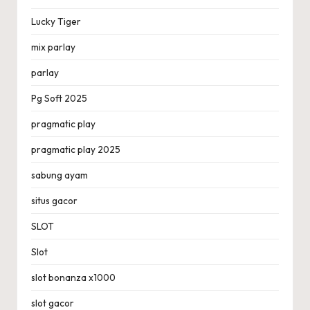
Lucky Tiger
mix parlay
parlay
Pg Soft 2025
pragmatic play
pragmatic play 2025
sabung ayam
situs gacor
SLOT
Slot
slot bonanza x1000
slot gacor