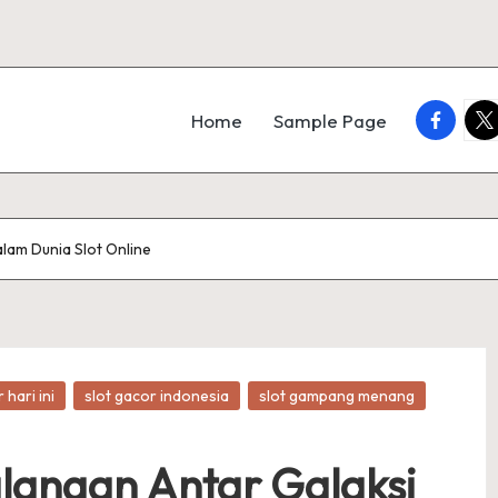
faceboo
twi
Home
Sample Page
lam Dunia Slot Online
 hari ini
slot gacor indonesia
slot gampang menang
langan Antar Galaksi