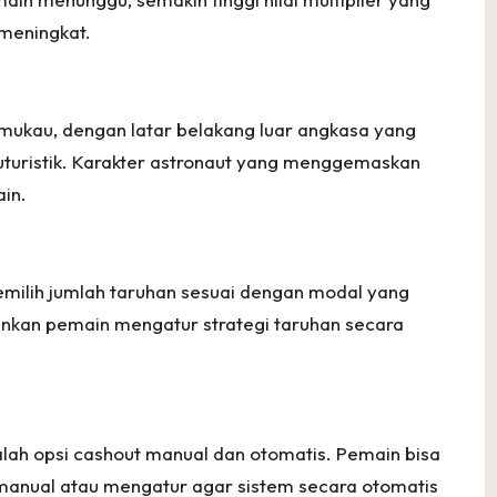
 meningkat.
ukau, dengan latar belakang luar angkasa yang
futuristik. Karakter astronaut yang menggemaskan
in.
ilih jumlah taruhan sesuai dengan modal yang
kinkan pemain mengatur strategi taruhan secara
dalah opsi cashout manual dan otomatis. Pemain bisa
anual atau mengatur agar sistem secara otomatis