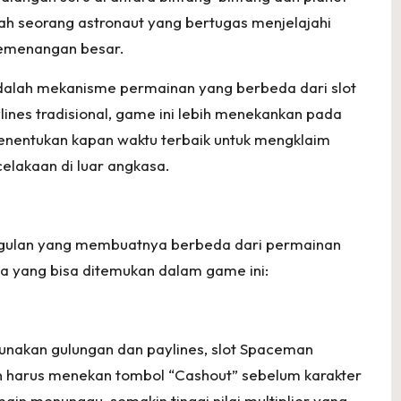
ah seorang astronaut yang bertugas menjelajahi
kemenangan besar.
adalah mekanisme permainan yang berbeda dari slot
lines tradisional, game ini lebih menekankan pada
enentukan kapan waktu terbaik untuk mengklaim
lakaan di luar angkasa.
ggulan yang membuatnya berbeda dari permainan
ama yang bisa ditemukan dalam game ini:
nakan gulungan dan paylines, slot Spaceman
in harus menekan tombol “Cashout” sebelum karakter
n menunggu, semakin tinggi nilai multiplier yang