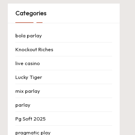
Categories
bola parlay
Knockout Riches
live casino
Lucky Tiger
mix parlay
parlay
Pg Soft 2025
pragmatic play