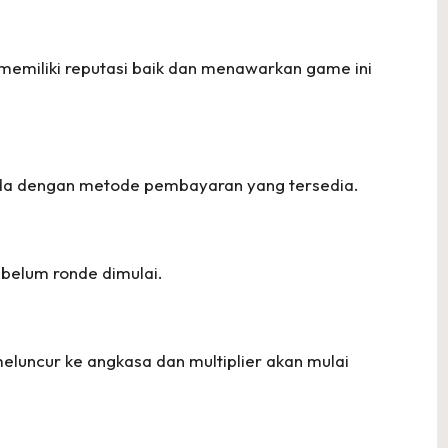
g memiliki reputasi baik dan menawarkan game ini
Anda dengan metode pembayaran yang tersedia.
ebelum ronde dimulai.
eluncur ke angkasa dan multiplier akan mulai