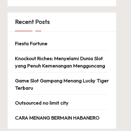
Recent Posts
Fiesta Fortune
Knockout Riches: Menyelami Dunia Slot
yang Penuh Kemenangan Mengguncang
Game Slot Gampang Menang Lucky Tiger
Terbaru
Outsourced no limit city
CARA MENANG BERMAIN HABANERO