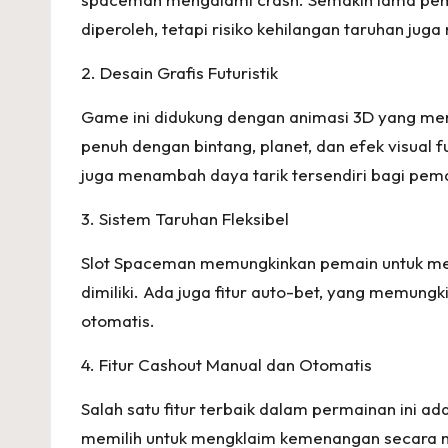
diperoleh, tetapi risiko kehilangan taruhan juga
2. Desain Grafis Futuristik
Game ini didukung dengan animasi 3D yang mem
penuh dengan bintang, planet, dan efek visual 
juga menambah daya tarik tersendiri bagi pema
3. Sistem Taruhan Fleksibel
Slot Spaceman memungkinkan pemain untuk mem
dimiliki. Ada juga fitur auto-bet, yang memung
otomatis.
4. Fitur Cashout Manual dan Otomatis
Salah satu fitur terbaik dalam permainan ini a
memilih untuk mengklaim kemenangan secara m