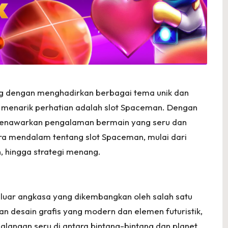
 dengan menghadirkan berbagai tema unik dan
ak menarik perhatian adalah slot Spaceman. Dengan
i menawarkan pengalaman bermain yang seru dan
a mendalam tentang slot Spaceman, mulai dari
, hingga strategi menang.
luar angkasa yang dikembangkan oleh salah satu
an desain grafis yang modern dan elemen futuristik,
angan seru di antara bintang-bintang dan planet